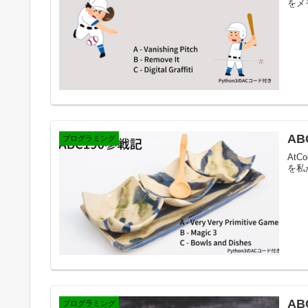
をメ
AB
プログラミング
AtC
を私
AB
プログラミング