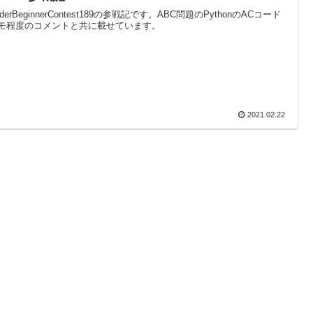
oderBeginnerContest189の参戦記です。ABC問題のPythonのACコード
モ程度のコメントと共に載せています。
2021.02.22