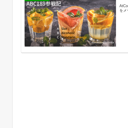
AtC
をメ