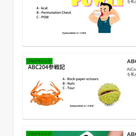
を私
AB
プログラミング
AtC
を私
AB
プログラミング