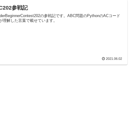
C202参戦記
oderBeginnerContest202の参戦記です。ABC問題のPythonのACコード
が理解した言葉で載せています。
2021.06.02