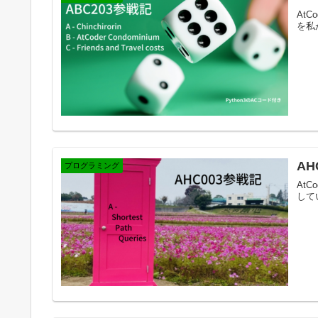
AtC
を私
AH
プログラミング
AtC
して