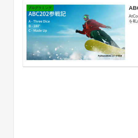
AB
プログラミング
AtC
を私